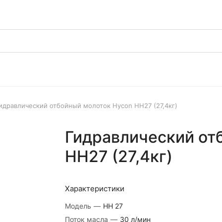
идравлический отбойный молоток Hycon HH27 (27,4кг)
Гидравлический от
HH27 (27,4кг)
Характеристики
Модель
—
HH 27
Поток масла
—
30 л/мин