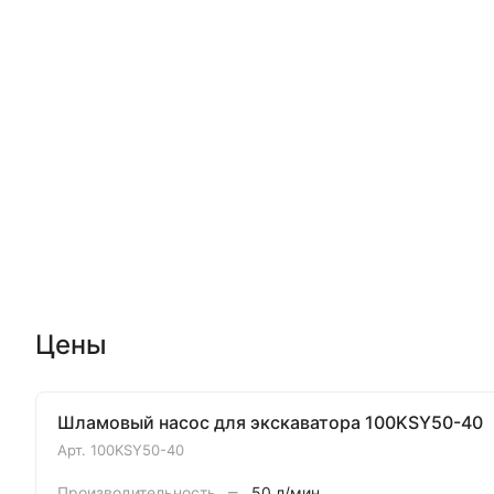
Цены
Шламовый насос для экскаватора 100KSY50-40
Арт.
100KSY50-40
–
Производительность
50 л/мин