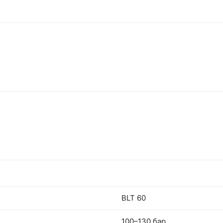
BLT 60
100–130 бар